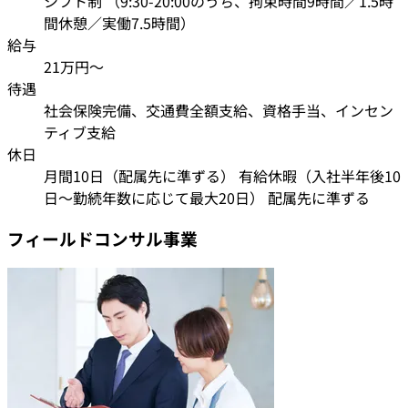
シフト制 （9:30-20:00のうち、拘束時間9時間／1.5時
間休憩／実働7.5時間）
給与
21万円〜
待遇
社会保険完備、交通費全額支給、資格手当、インセン
ティブ支給
休日
月間10日（配属先に準ずる） 有給休暇（入社半年後10
日〜勤続年数に応じて最大20日） 配属先に準ずる
フィールドコンサル事業