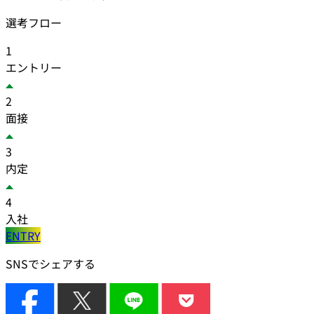
選考フロー
1
エントリー
2
面接
3
内定
4
入社
ENTRY
SNSでシェアする